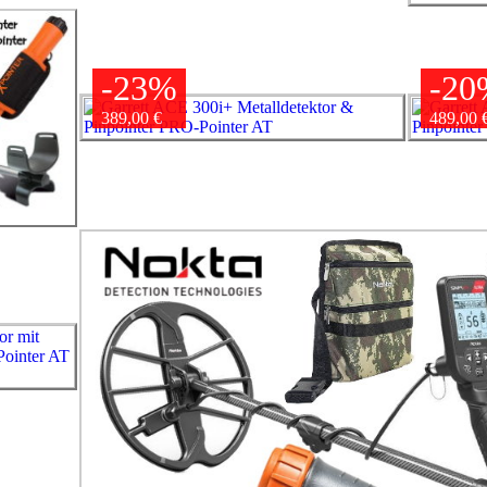
-23%
-20
389,00 €
489,00 