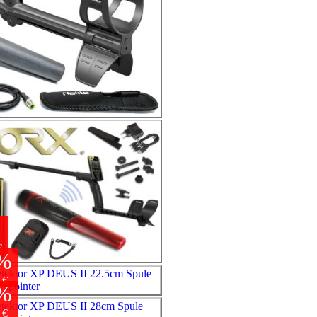
%
€
%
 €
%
 €