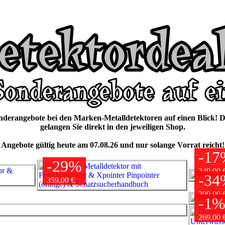
onderangebote bei den Marken-Metalldetektoren auf einen Blick! D
gelangen Sie direkt in den jeweiligen Shop.
Angebote gültig heute am 07.08.26 und nur solange Vorrat reicht!
-17
-29%
249,00 
-34
359,00 €
299,00 
-1
269,00 