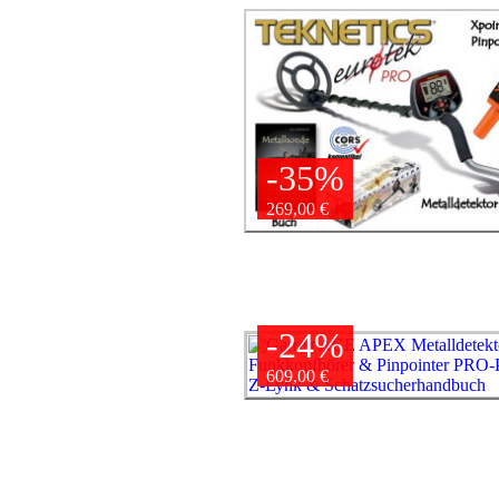
-35%
269,00 €
-24%
609,00 €