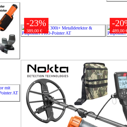
-23%
-20
389,00 €
489,00 