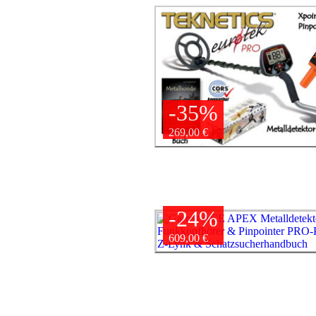
-35%
269,00 €
-24%
609,00 €