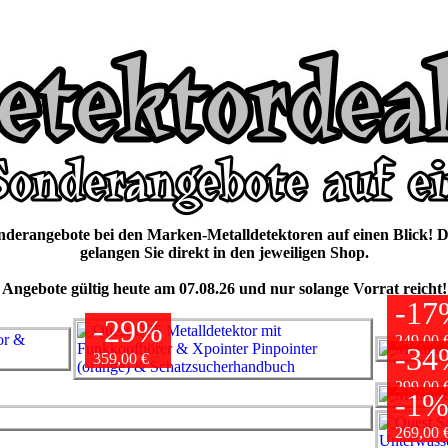
onderangebote bei den Marken-Metalldetektoren auf einen Blick! D
gelangen Sie direkt in den jeweiligen Shop.
Angebote gültig heute am 07.08.26 und nur solange Vorrat reicht!
-17
-29%
249,00 
-34
359,00 €
299,00 
-1
269,00 