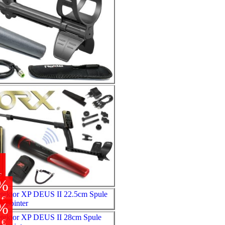
%
€
%
 €
%
 €