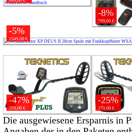
899,00 €
-8%
799,00 €
-5%
1549,00 €
-47%
-25%
399,00 €
379,00 €
Die ausgewiesene Ersparnis in P
Angaben der in den Paketen enth